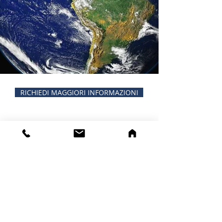
RICHIEDI MAGGIORI INFORMAZIONI
CONTATTI
Indirizzo: Via della Conciliazione,
20 -
20077
Melegnano (MI)
Telefono:
02 9834069
Fax:
02 98232114
Email:
casafunerariamilano@gmail.com
Email:
of.beretta@libero.it